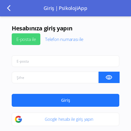
arrow_back_ios_new
Giriş | PsikolojiApp
Hesabınıza giriş yapın
E-posta ile
Telefon numarası ile
visibility
Giriş
Google hesabı ile giriş yapın