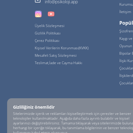
info@psikoloji.app
Kurumsa
İletişim
Popül
Üyelik Sözleşmesi
Şizofren
Gizlilik Politikası
Kaygı ve 
Çerez Politikası
Oyunun 
Kişisel Verilerin Korunması(KVKK)
Bipolar 
Mesafeli Satış Sözleşmesi
İlişki K
Teslimat,İade ve Cayma Hakkı
Çocukla
İlişkiler
Çocuklar
Gizliliğiniz önemlidir
Sitelerimizde içerik ve reklamları kişiselleştirmek için çerezler ve benzer
© psikoloji.APP - HUMNA Eğitim ve Danışmanlık Tic. Ltd. Şti. Tüm Hakları
teknolojiler kullanılmaktadır. Aşağıda daha fazla ayrıntı bulabilir ve kişisel
ayarlarınızı değiştirebilirsiniz. Tamama tıklayarak veya sitelerimizde bulun
herhangi bir içeriğe tıklayarak, bu tanımlama bilgilerinin ve benzer teknoloj
kullanımını kabul etmiş olursunuz.