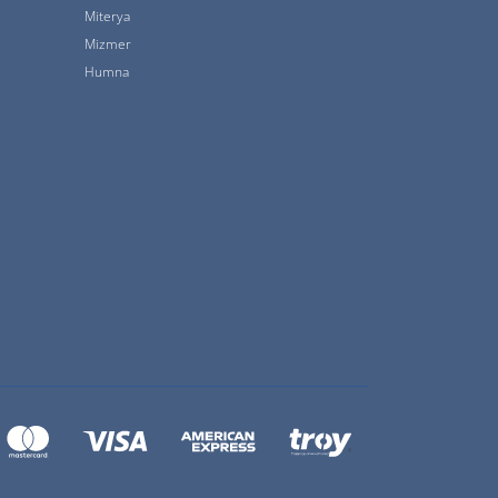
Miterya
Mizmer
Humna