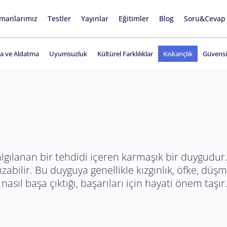
manlarımız
Testler
Yayınlar
Eğitimler
Blog
Soru&Cevap
ma ve Aldatma
Uyumsuzluk
Kültürel Farklılıklar
Kıskançlık
Güvensi
a algılanan bir tehdidi içeren karmaşık bir duygudur.
ızabilir. Bu duyguya genellikle kızgınlık, öfke, düşma
 nasıl başa çıktığı, başarıları için hayati önem taşır