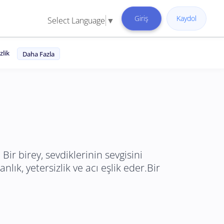
Giriş
Kaydol
Select Language
▼
zlik
Daha Fazla
 Bir birey, sevdiklerinin sevgisini
nlık, yetersizlik ve acı eşlik eder.Bir
.