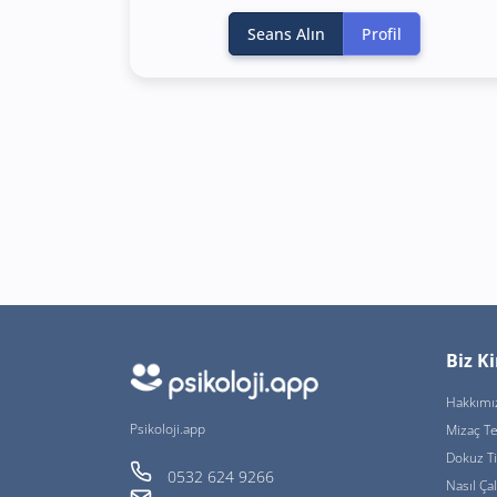
Seans Alın
Profil
Biz K
Hakkımı
Psikoloji.app
Mizaç Te
Dokuz T
0532 624 9266
Nasıl Çal