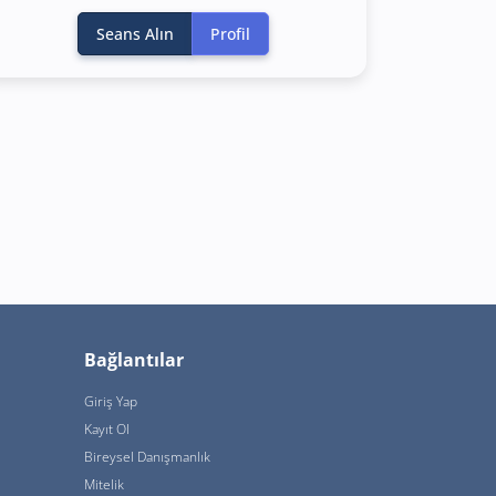
Seans Alın
Profil
Bağlantılar
Giriş Yap
Kayıt Ol
Bireysel Danışmanlık
Mitelik