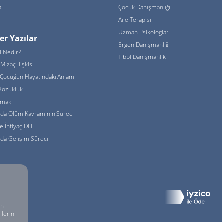
l
Çocuk Danışmanlığı
Aile Terapisi
Uzman Psikologlar
er Yazılar
Ergen Danışmanlığı
i Nedir?
Tıbbi Danışmanlık
Mizaç İlişkisi
Çocuğun Hayatındaki Anlamı
Bozukluk
urmak
rda Ölüm Kavramının Süreci
de İhtiyaç Dili
da Gelişim Süreci
 Sakldır.
an
ilerin