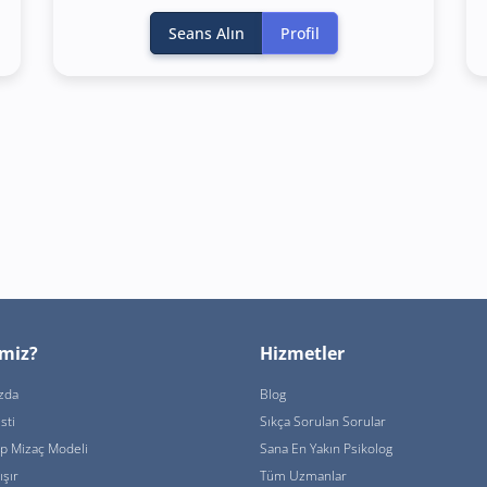
Seans Alın
Profil
imiz?
Hizmetler
zda
Blog
sti
Sıkça Sorulan Sorular
ip Mizaç Modeli
Sana En Yakın Psikolog
ışır
Tüm Uzmanlar