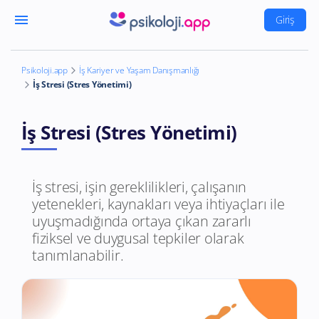
menu
Giriş
Psikoloji.app
İş Kariyer ve Yaşam Danışmanlığı
İş Stresi (Stres Yönetimi)
İş Stresi (Stres Yönetimi)
İş stresi, işin gereklilikleri, çalışanın
yetenekleri, kaynakları veya ihtiyaçları ile
uyuşmadığında ortaya çıkan zararlı
fiziksel ve duygusal tepkiler olarak
tanımlanabilir.