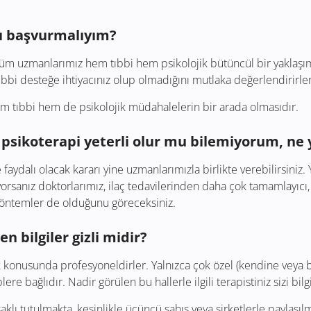
mı başvurmalıyım?
 tüm uzmanlarımız hem tıbbi hem psikolojik bütüncül bir yaklaşı
tıbbi desteğe ihtiyacınız olup olmadığını mutlaka değerlendirirler
em tıbbi hem de psikolojik müdahalelerin bir arada olmasıdır.
psikoterapi yeterli olur mu bilemiyorum, ne
 faydalı olacak kararı yine uzmanlarımızla birlikte verebilirsiniz. 
yorsanız doktorlarımız, ilaç tedavilerinden daha çok tamamlayıcı, t
 yöntemler de olduğunu göreceksiniz.
n bilgiler gizli midir?
ilik konusunda profesyoneldirler. Yalnızca çok özel (kendine veya
ere bağlıdır. Nadir görülen bu hallerle ilgili terapistiniz sizi bilg
aklı tutulmakta, kesinlikle üçüncü şahıs veya şirketlerle paylaşı