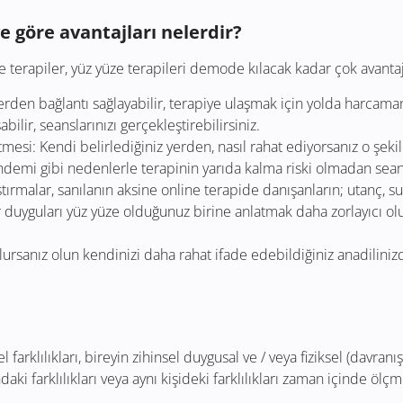
e göre avantajları nelerdir?
 terapiler, yüz yüze terapileri demode kılacak kadar çok avantaja
yerden bağlantı sağlayabilir, terapiye ulaşmak için yolda harcam
abilir, seanslarınızı gerçekleştirebilirsiniz.
mesi: Kendi belirlediğiniz yerden, nasıl rahat ediyorsanız o şekild
andemi gibi nedenlerle terapinin yarıda kalma riski olmadan sean
tırmalar, sanılanın aksine online terapide danışanların; utanç, s
ür duyguları yüz yüze olduğunuz birine anlatmak daha zorlayıcı o
lursanız olun kendinizi daha rahat ifade edebildiğiniz anadiliniz
l farklılıkları, bireyin zihinsel duygusal ve / veya fiziksel (davranı
daki farklılıkları veya aynı kişideki farklılıkları zaman içinde ölç