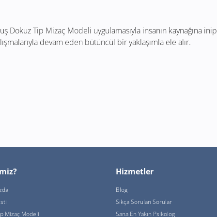
lmuş Dokuz Tip Mizaç Modeli uygulamasıyla insanın kaynağına inip, 
lışmalarıyla devam eden bütüncül bir yaklaşımla ele alır.
imiz?
Hizmetler
zda
Blog
sti
Sıkça Sorulan Sorular
ip Mizaç Modeli
Sana En Yakın Psikolog