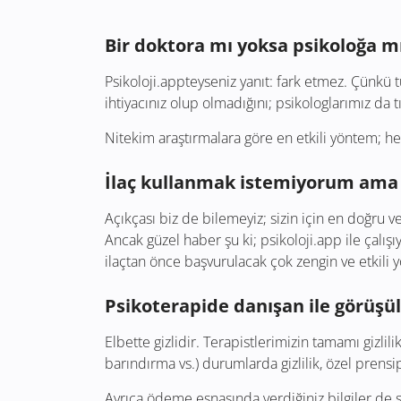
Bir doktora mı yoksa psikoloğa 
Psikoloji.appteyseniz yanıt: fark etmez. Çünkü
ihtiyacınız olup olmadığını; psikologlarımız da 
Nitekim araştırmalara göre en etkili yöntem; h
İlaç kullanmak istemiyorum ama 
Açıkçası biz de bilemeyiz; sizin için en doğru ve
Ancak güzel haber şu ki; psikoloji.app ile çalışı
ilaçtan önce başvurulacak çok zengin ve etkili
Psikoterapide danışan ile görüşüle
Elbette gizlidir. Terapistlerimizin tamamı gizl
barındırma vs.) durumlarda gizlilik, özel prensipl
Ayrıca ödeme esnasında verdiğiniz bilgiler de s