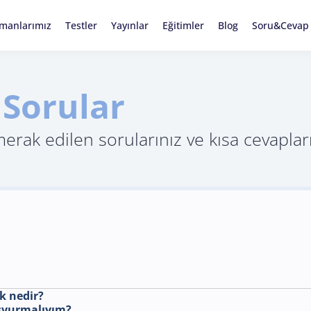
manlarımız
Testler
Yayınlar
Eğitimler
Blog
Soru&Cevap
 Sorular
rak edilen sorularınız ve kısa cevaplar
rk nedir?
aşvurmalıyım?