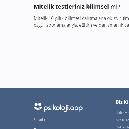
Mitelik testleriniz bilimsel mi?
Mitelik,16 yıllık bilimsel çalışmalarla oluşturu
özgü raporlamalarıyla, eğitim ve danışmanlık ça
Biz K
Hakkımı
Psikoloji.app
Mizaç Te
Dokuz T