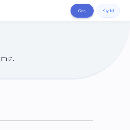
Giriş
Kaydol
ımız.