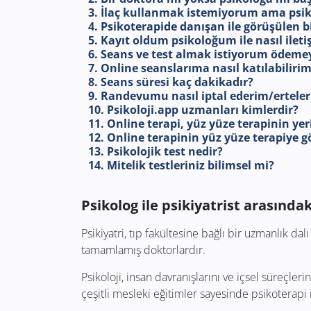
3. İlaç kullanmak istemiyorum ama psik
4. Psikoterapide danışan ile görüşülen bil
5. Kayıt oldum psikoloğum ile nasıl ileti
6. Seans ve test almak istiyorum ödemey
7. Online seanslarıma nasıl katılabiliri
8. Seans süresi kaç dakikadır?
9. Randevumu nasıl iptal ederim/ertele
10. Psikoloji.app uzmanları kimlerdir?
11. Online terapi, yüz yüze terapinin yeri
12. Online terapinin yüz yüze terapiye g
13. Psikolojik test nedir?
14. Mitelik testleriniz bilimsel mi?
Psikolog ile psikiyatrist arasındak
Psikiyatri, tıp fakültesine bağlı bir uzmanlık dal
tamamlamış doktorlardır.
Psikoloji, insan davranışlarını ve içsel süreçler
çeşitli mesleki eğitimler sayesinde psikoterapi