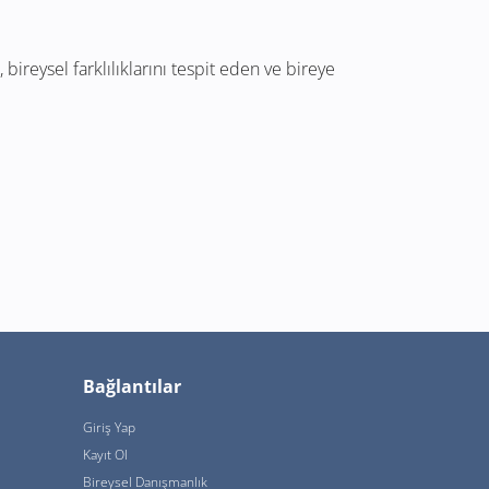
bireysel farklılıklarını tespit eden ve bireye
Bağlantılar
Giriş Yap
Kayıt Ol
Bireysel Danışmanlık