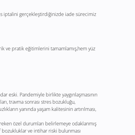
 iptalini gerçekleştirdiğinizde iade sürecimiz
rik ve pratik eğitimlerini tamamlamış,hem yüz
adar eski. Pandemiyle birlikte yaygınlaşmasının
ları, travma sonrası stres bozukluğu,
zlıkların yanında yaşam kalitesinin artırılması,
 gereken özel durumları belirlemeye odaklanmış
f bozukluklar ve intihar riski bulunması