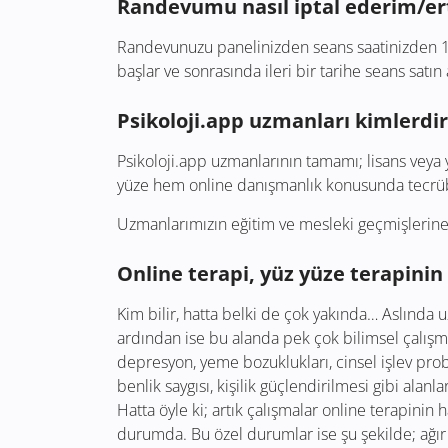
Randevumu nasıl iptal ederim/er
Randevunuzu panelinizden seans saatinizden 12 s
başlar ve sonrasında ileri bir tarihe seans satın a
Psikoloji.app uzmanları kimlerdir
Psikoloji.app uzmanlarının tamamı; lisans veya
yüze hem online danışmanlık konusunda tecrübeli
Uzmanlarımızın eğitim ve mesleki geçmişlerine 
Online terapi, yüz yüze terapinin 
Kim bilir, hatta belki de çok yakında… Aslında 
ardından ise bu alanda pek çok bilimsel çalışma
depresyon, yeme bozuklukları, cinsel işlev proble
benlik saygısı, kişilik güçlendirilmesi gibi alan
Hatta öyle ki; artık çalışmalar online terapin
durumda. Bu özel durumlar ise şu şekilde; ağır p