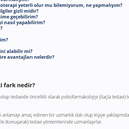
oterapi yeterli olur mu bilemiyorum, ne yapmalıyım?
giler gizli midir?
şime geçebilirim?
i nasıl yapabilirim?
m?
rim?
ni alabilir mi?
öre avantajları nelerdir?
i fark nedir?
ı olup tedavide öncelikli olarak psikofarmakolojiyi (ilaçla tedavi) t
ini anlamayı amaç edinen bir uzmanlık dalı olup kişiye yaklaşımda 
 ile (konuşarak) tedavi yöntemlerinde uzmanlaşırlar.