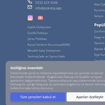
0532 624 9266
Nasıl Çal
info@psikoloji.app
Kurumsa
İletişim
Popül
Üyelik Sözleşmesi
Şizofren
Gizlilik Politikası
Kaygı ve 
Çerez Politikası
Oyunun 
Kişisel Verilerin Korunması(KVKK)
Bipolar 
Mesafeli Satış Sözleşmesi
İlişki K
Teslimat,İade ve Cayma Hakkı
Çocukla
İlişkiler
Gizliliğiniz önemlidir
Çocuklar
Sitelerimizde içerik ve reklamları kişiselleştirmek için çerezler ve benzer
teknolojiler kullanılmaktadır. Aşağıda daha fazla ayrıntı bulabilir ve kişisel
ayarlarınızı değiştirebilirsiniz. Tamama tıklayarak veya sitelerimizde bulun
herhangi bir içeriğe tıklayarak, bu tanımlama bilgilerinin ve benzer teknoloj
kullanımını kabul etmiş olursunuz.
Tüm çerezleri kabul et
Ayarları özelleştir
© psikoloji.APP - HUMNA Eğitim ve Danışmanlık Tic. Ltd. Şti. Tüm Hakları