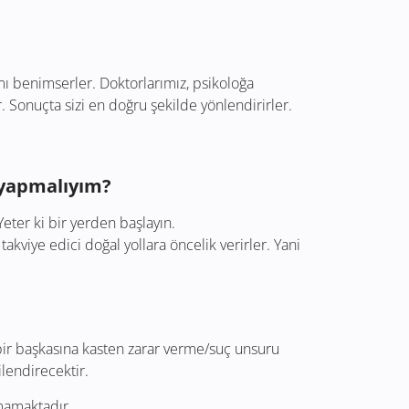
mı benimserler. Doktorlarımız, psikoloğa
. Sonuçta sizi en doğru şekilde yönlendirirler.
 yapmalıyım?
Yeter ki bir yerden başlayın.
akviye edici doğal yollara öncelik verirler. Yani
 bir başkasına kasten zarar verme/suç unsuru
ilendirecektir.
lmamaktadır.