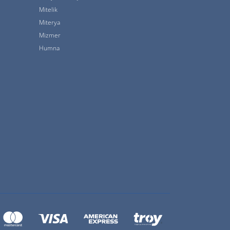
Mitelik
Miterya
Mizmer
Humna