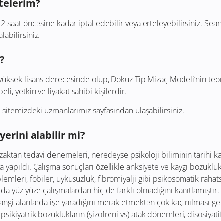
telerim?
aat öncesine kadar iptal edebilir veya erteleyebilirsiniz. Seans
labilirsiniz.
?
 yüksek lisans derecesinde olup, Dokuz Tip Mizaç Modeli’nin teo
, yetkin ve liyakat sahibi kişilerdir.
sitemizdeki uzmanlarımız sayfasından ulaşabilirsiniz.
yerini alabilir mi?
uzaktan tedavi denemeleri, neredeyse psikoloji biliminin tarihi k
 yapıldı. Çalışma sonuçları özellikle anksiyete ve kaygı bozukluk
mleri, fobiler, uykusuzluk, fibromiyalji gibi psikosomatik rahatsı
larda yüz yüze çalışmalardan hiç de farklı olmadığını kanıtlamıştır.
in hangi alanlarda işe yaradığını merak etmekten çok kaçınılması
sikiyatrik bozuklukların (şizofreni vs) atak dönemleri, disosiyati