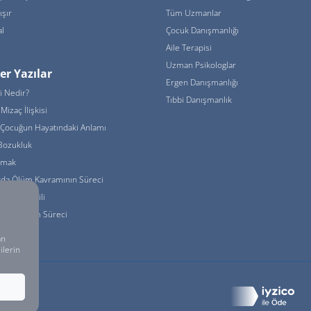
ışır
Tüm Uzmanlar
l
Çocuk Danışmanlığı
Aile Terapisi
Uzman Psikologlar
er Yazılar
Ergen Danışmanlığı
i Nedir?
Tıbbi Danışmanlık
Mizaç İlişkisi
Çocuğun Hayatındaki Anlamı
Bozukluk
urmak
rda Ölüm Kavramının Süreci
de İhtiyaç Dili
da Gelişim Süreci
an
ilerin
 Sakldır.