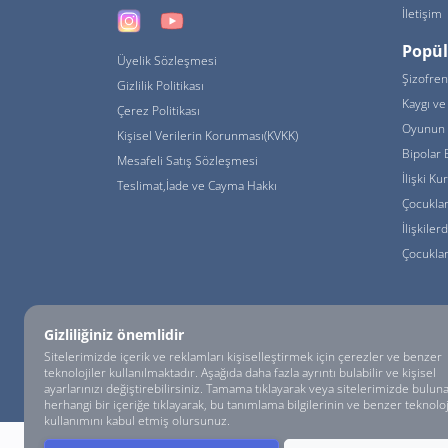
İletişim
Popül
Üyelik Sözleşmesi
Şizofren
Gizlilik Politikası
Kaygı ve 
Çerez Politikası
Oyunun 
Kişisel Verilerin Korunması(KVKK)
Bipolar 
Mesafeli Satış Sözleşmesi
İlişki K
Teslimat,İade ve Cayma Hakkı
Çocukla
İlişkiler
Çocuklar
Gizliliğiniz önemlidir
Sitelerimizde içerik ve reklamları kişiselleştirmek için çerezler ve benzer
© psikoloji.APP - HUMNA Eğitim ve Danışmanlık Tic. Ltd. Şti. Tüm Hakları
teknolojiler kullanılmaktadır. Aşağıda daha fazla ayrıntı bulabilir ve kişisel
ayarlarınızı değiştirebilirsiniz. Tamama tıklayarak veya sitelerimizde bulun
herhangi bir içeriğe tıklayarak, bu tanımlama bilgilerinin ve benzer teknoloj
kullanımını kabul etmiş olursunuz.