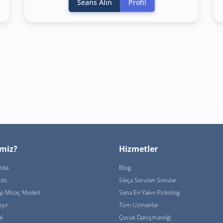
Seans Alın
Profil
imiz?
Hizmetler
zda
Blog
sti
Sıkça Sorulan Sorular
ip Mizaç Modeli
Sana En Yakın Psikolog
ışır
Tüm Uzmanlar
l
Çocuk Danışmanlığı