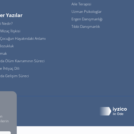
Aile Terapisi
Uzman Psikologlar
er Yazılar
Ergen Danışmanlığı
i Nedir?
Tıbbi Danışmanlık
Mizaç İlişkisi
Çocuğun Hayatındaki Anlamı
Bozukluk
urmak
rda Ölüm Kavramının Süreci
de İhtiyaç Dili
da Gelişim Süreci
 Sakldır.
an
ilerin