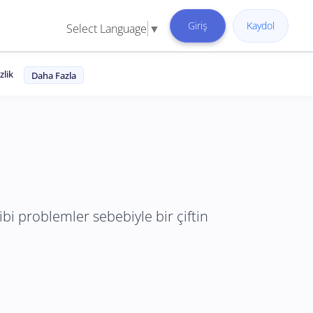
Giriş
Kaydol
Select Language
▼
zlik
Daha Fazla
ibi problemler sebebiyle bir çiftin