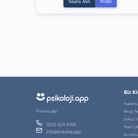
Seans Alın
Profil
Biz K
Hakkımı
Psikoloji.app
Mizaç Te
Dokuz T
0532 624 9266
Nasıl Çal
info@psikoloji.app
Kurumsa