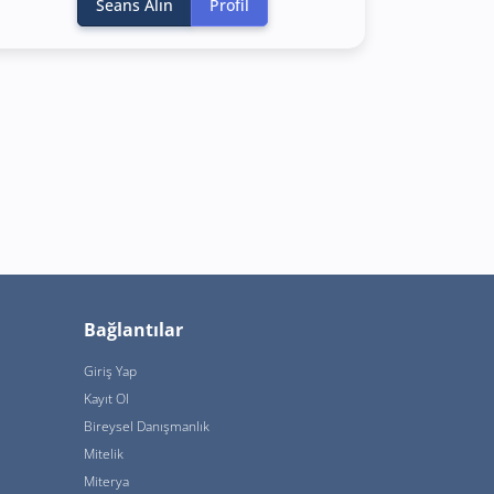
Seans Alın
Profil
Bağlantılar
Giriş Yap
Kayıt Ol
Bireysel Danışmanlık
Mitelik
Miterya