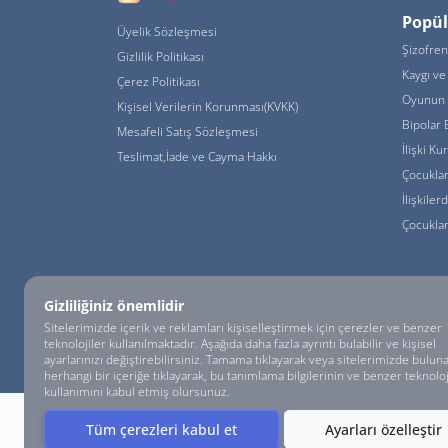
Popül
Üyelik Sözleşmesi
Şizofren
Gizlilik Politikası
Kaygı ve 
Çerez Politikası
Oyunun 
Kişisel Verilerin Korunması(KVKK)
Bipolar 
Mesafeli Satış Sözleşmesi
İlişki K
Teslimat,İade ve Cayma Hakkı
Çocukla
İlişkiler
Çocuklar
Gizliliğiniz önemlidir
Sitelerimizde içerik ve reklamları kişiselleştirmek için çerezler ve benzer
© psikoloji.APP - HUMNA Eğitim ve Danışmanlık Tic. Ltd. Şti. Tüm Hakları
teknolojiler kullanılmaktadır. Aşağıda daha fazla ayrıntı bulabilir ve kişisel
ayarlarınızı değiştirebilirsiniz. Tamama tıklayarak veya sitelerimizde bulun
herhangi bir içeriğe tıklayarak, bu tanımlama bilgilerinin ve benzer teknoloj
kullanımını kabul etmiş olursunuz.
Tüm çerezleri kabul et
Ayarları özelleştir