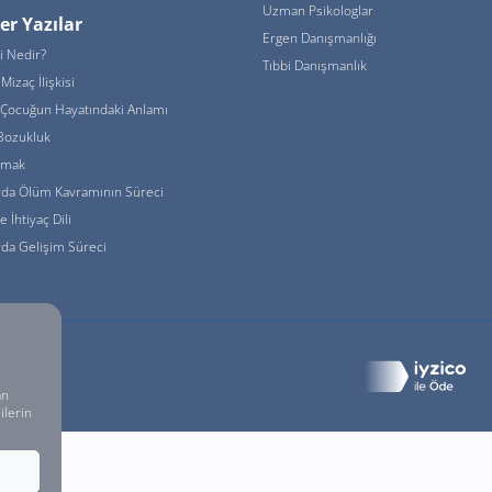
Uzman Psikologlar
er Yazılar
Ergen Danışmanlığı
i Nedir?
Tıbbi Danışmanlık
Mizaç İlişkisi
Çocuğun Hayatındaki Anlamı
Bozukluk
urmak
rda Ölüm Kavramının Süreci
de İhtiyaç Dili
da Gelişim Süreci
 Sakldır.
an
ilerin