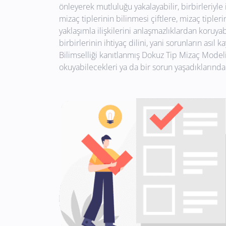
önleyerek mutluluğu yakalayabilir, birbirleriyle i
mizaç tiplerinin bilinmesi çiftlere, mizaç tip
yaklaşımla ilişkilerini anlaşmazlıklardan koruya
birbirlerinin ihtiyaç dilini, yani sorunların asıl
Bilimselliği kanıtlanmış Dokuz Tip Mizaç Modeli’
okuyabilecekleri ya da bir sorun yaşadıklarında