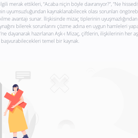
lgili merak ettikleri, “Acaba niçin böyle davranıyor?”, “Ne hissediy
lerinin uyumsuzluğundan kaynaklanabilecek olası sorunları öngöre
bilme avantajı sunar. İlişkisinde mizaç tiplerinin uyuşmazlığından
 kaynağını bilerek sorunlarını çözme adına en uygun hamleleri yapabil
ne dayanarak hazırlanan Aşk-ı Mizaç, çiftlerin, ilişkilerinin her 
 başvurabilecekleri temel bir kaynak.