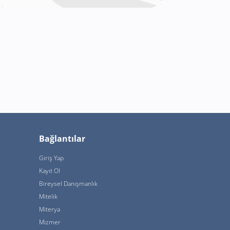
Bağlantılar
Giriş Yap
Kayıt Ol
Bireysel Danışmanlık
Mitelik
Miterya
Mizmer