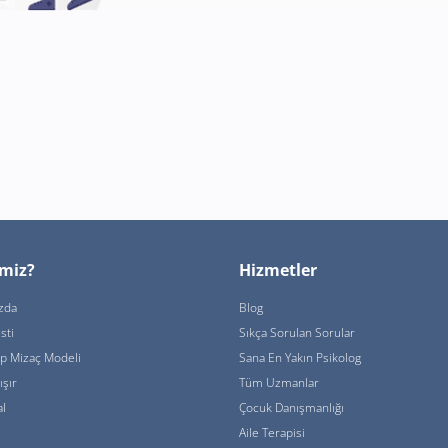
imiz?
Hizmetler
zda
Blog
sti
Sıkça Sorulan Sorular
ip Mizaç Modeli
Sana En Yakın Psikolog
ışır
Tüm Uzmanlar
l
Çocuk Danışmanlığı
Aile Terapisi