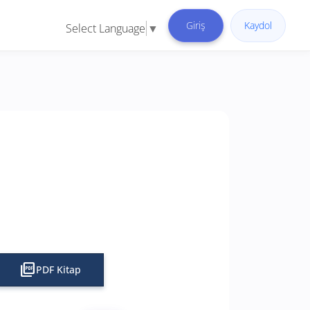
Giriş
Kaydol
Select Language
▼
picture_as_pdf
PDF Kitap