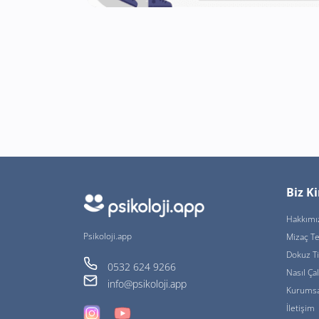
Biz K
Hakkımı
Psikoloji.app
Mizaç Te
Dokuz T
0532 624 9266
Nasıl Çal
info@psikoloji.app
Kurumsa
İletişim