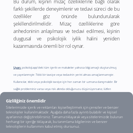
Bu durum, kişinin mizaç özelliklerine bağlı olarak
farklı şekillerde deneyimlenir ve tedavi süreci de bu
özellikler göz önünde bulundurularak
şekillendirilmelidir. Mizaç özelliklerine göre
anhedoninin anlaşılması ve tedavi edilmesi, kişinin
duygusal ve psikolojik iyilik halini yeniden
kazanmasında önemli bir rol oynar.
Uyarı:
psikoloji.app'deki tüm içerik ve makaleler yalnızca bilgi amaçlı oluşturulmuş
ve yayınlanmıştır. Tıbbi bir tavsiye veya tedavinin yerini alması amaçlanmamıştır.
Kullanıcılar, tıbbi veya psikolojik tavsiye için her zaman bir uzmana danışmalıdır. Bir
sağlık probleminiz varsa veya risk altında olduğunuzu düşünüyorsanız, lütfen
derhal yardım alın.
Gizliliğiniz önemlidir
Sitelerimizde içerik ve reklamları kişiselleştirmek için çerezler ve benzer
teknolojiler kullanılmaktadır. Aşağıda daha fazla ayrıntı bulabilir ve kişisel
ayarlarınızı değiştirebilirsiniz. Tamama tıklayarak veya sitelerimizde bulunan
herhangi bir içeriğe tıklayarak, bu tanımlama bilgilerinin ve benzer
teknolojilerin kullanımını kabul etmiş olursunuz.