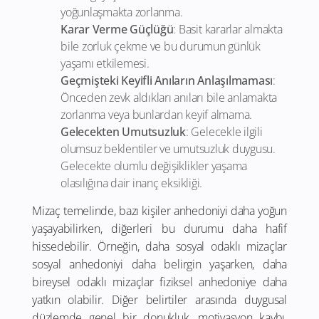
yoğunlaşmakta zorlanma.
Karar Verme Güçlüğü
: Basit kararlar almakta
bile zorluk çekme ve bu durumun günlük
yaşamı etkilemesi.
Geçmişteki Keyifli Anıların Anlaşılmaması
:
Önceden zevk aldıkları anıları bile anlamakta
zorlanma veya bunlardan keyif almama.
Gelecekten Umutsuzluk
: Gelecekle ilgili
olumsuz beklentiler ve umutsuzluk duygusu.
Gelecekte olumlu değişiklikler yaşama
olasılığına dair inanç eksikliği.
Mizaç temelinde, bazı kişiler anhedoniyi daha yoğun
yaşayabilirken, diğerleri bu durumu daha hafif
hissedebilir. Örneğin, daha sosyal odaklı mizaçlar
sosyal anhedoniyi daha belirgin yaşarken, daha
bireysel odaklı mizaçlar fiziksel anhedoniye daha
yatkın olabilir. Diğer belirtiler arasında duygusal
düzlemde genel bir donukluk, motivasyon kaybı,