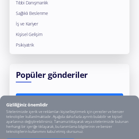
Tıbbi Danışmanlık
Sağlıklı Beslenme
İş ve Kariyer
Kişisel Gelişim
Psikiyatrik
Popüler gönderiler
Tümünü Görüntüle
Gizliliğiniz önemlidir
Sitelerimizde içerik ve reklamları kişiselleştirmek için çerezler ve benzer
teknolojiler kullanılmaktadır. Aşağıda daha fazla ayrıntı bulabilir ve kişisel
ayarlarınızı değiştirebilirsiniz. Tamama tıklayarak veya sitelerimizde bulunan
herhangi bir içeriğe tıklayarak, bu tanımlama bilgilerinin ve benzer
teknolojilerin kullanımını kabul etmiş olursunuz.