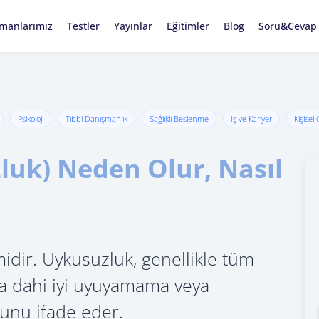
manlarımız
Testler
Yayınlar
Eğitimler
Blog
Soru&Cevap
Psikoloji
Tıbbi Danışmanlık
Sağlıklı Beslenme
İş ve Kariyer
Kişisel
uk) Neden Olur, Nasıl
dir. Uykusuzluk, genellikle tüm
lsa dahi iyi uyuyamama veya
nu ifade eder.