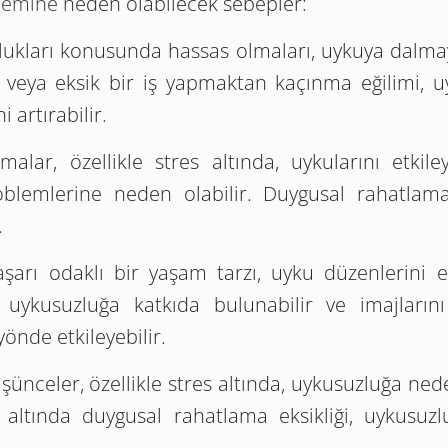
lemine
neden olabilecek sebepler:
lukları konusunda hassas olmaları, uykuya dalmay
alı veya eksik bir iş yapmaktan kaçınma eğilimi,
i artırabilir.
alar, özellikle stres altında, uykularını etkileye
blemlerine neden olabilir. Duygusal rahatlama 
.
arı odaklı bir yaşam tarzı, uyku düzenlerini etki
, uykusuzluğa katkıda bulunabilir ve imajları
yönde etkileyebilir.
nceler, özellikle stres altında, uykusuzluğa neden 
s altında duygusal rahatlama eksikliği, uykusuzl
.