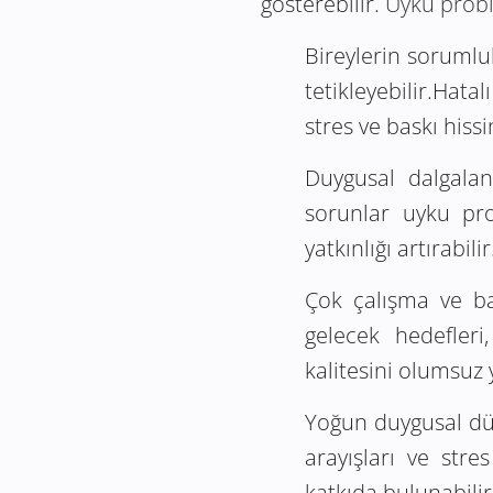
gösterebilir.
Uyku prob
Bireylerin sorumlu
tetikleyebilir.Hat
stres ve baskı hissin
Duygusal dalgalanm
sorunlar uyku pro
yatkınlığı artırabilir
Çok çalışma ve baş
gelecek hedefleri
kalitesini olumsuz 
Yoğun duygusal düşü
arayışları ve stre
katkıda bulunabilir