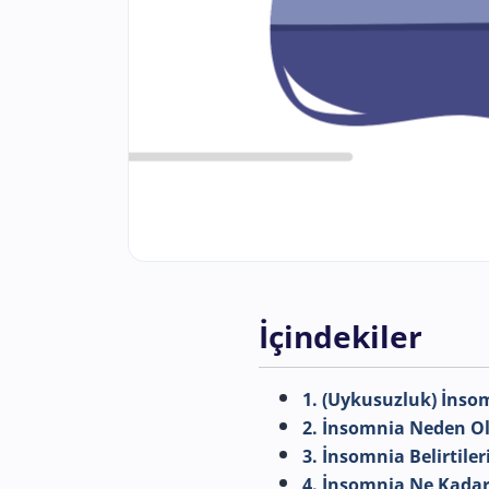
İçindekiler
1. (Uykusuzluk) İns
2. İnsomnia Neden O
3. İnsomnia Belirtiler
4. İnsomnia Ne Kadar