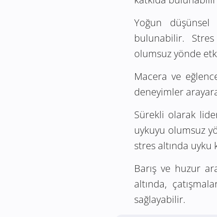
Yoğun düşünsel a
bulunabilir. Stre
olumsuz yönde etkil
Macera ve eğlence 
deneyimler arayarak
Sürekli olarak lid
uykuyu olumsuz yönd
stres altında uyku k
Barış ve huzur aray
altında, çatışmal
sağlayabilir.