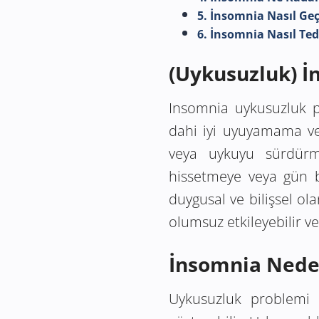
5. İnsomnia Nasıl Ge
6. İnsomnia Nasıl Teda
(Uykusuzluk) 
Insomnia uykusuzluk pr
dahi iyi uyuyamama v
veya uykuyu sürdürme
hissetmeye veya gün b
duygusal ve bilişsel ol
olumsuz etkileyebilir ve 
İnsomnia Nede
Uykusuzluk problemi 