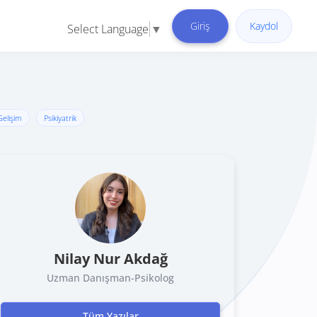
Giriş
Kaydol
Select Language
▼
 Gelişim
Psikiyatrik
Nilay Nur Akdağ
Uzman Danışman-Psikolog
Tüm Yazılar