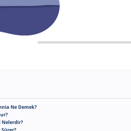
omnia Ne Demek?
lur?
i Nelerdir?
 Sürer?