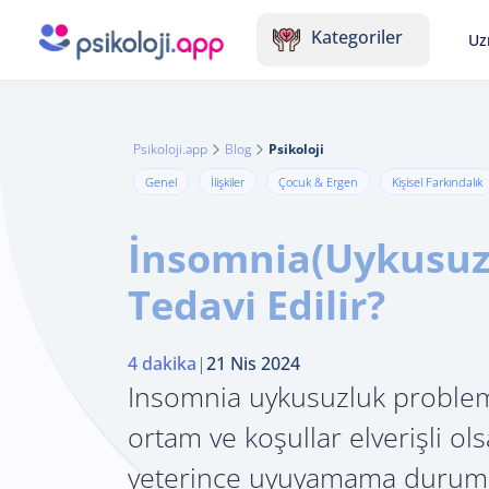
Kategoriler
Uz
Psikoloji.app
Blog
Psikoloji
Genel
İlişkiler
Çocuk & Ergen
Kişisel Farkındalık
İnsomnia(Uykusuzl
Tedavi Edilir?
4 dakika
|
21 Nis 2024
Insomnia uykusuzluk problemi
ortam ve koşullar elverişli o
yeterince uyuyamama durumu