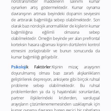
nörotransmitter maddelerin salınımı kumar
oynarken artış göstermektedir. Kumar oynama
davranışının artması beyindeki dopamin seviyesini
de arttırarak bağımlılığa sebep olabilmektedir. Son
olarak bazı nörolojik anormallikler de kişilerin kumar
bağımlılığına eğilimli olmasına sebep
olabilmektedir. Örneğin beyinde yer alan prefrontal
korteksin hasara uğraması kişinin dürtülerini kontrol
etmesini zorlaştırabilir ve bunun sonucunda da
kumar bağımlılığı gelişebilir.
Psikoloji
k Faktörler
:Kişinin mizaç arayışının
doyurulmamış olması bazı zararlı alışkanlıkların
geliştirilerek depresyon, anksiyete gibi birçok ruhsal
probleme sebep olabilmektedir. Bu ruhsal
problemlerden ya da iş hayatındaki sorunlardan,
partner ilişkilerindeki krizlerden, varoluşsal
arayışların çözümlenememesinden uzaklaşmak için
kumar oynama davranışı bazen geçici bir rahatlama