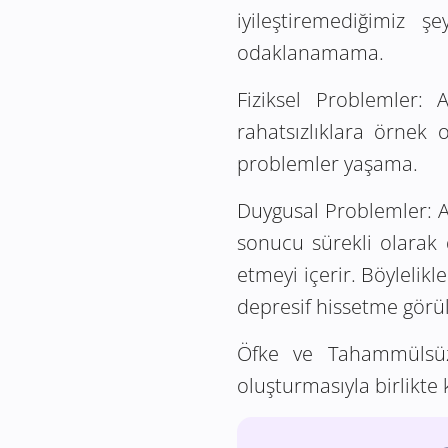
iyileştiremediğimiz 
odaklanamama.
Fiziksel Problemler:
Aş
rahatsızlıklara örnek 
problemler yaşama.
Duygusal Problemler:
A
sonucu sürekli olarak 
etmeyi içerir. Böylelikl
depresif hissetme görül
Öfke ve Tahammülsüz
oluşturmasıyla birlikte