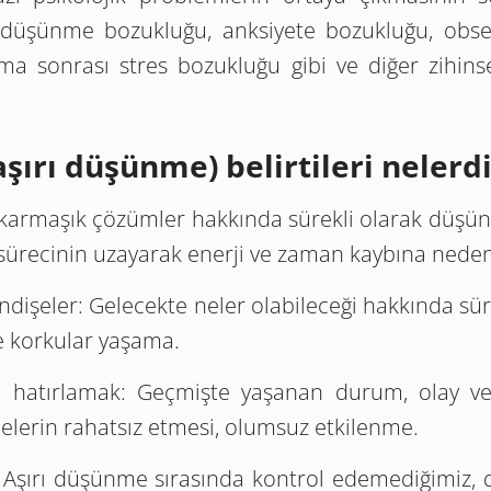
ırı düşünme bozukluğu, anksiyete bozukluğu, obs
ma sonrası stres bozukluğu gibi ve diğer zihinse
şırı düşünme) belirtileri nelerdi
a karmaşık çözümler hakkında sürekli olarak düşün
ürecinin uzayarak enerji ve zaman kaybına neden
endişeler:
Gelecekte neler olabileceği hakkında s
e korkular yaşama.
i hatırlamak:
Geçmişte yaşanan durum, olay ve h
erin rahatsız etmesi, olumsuz etkilenme.
Aşırı düşünme sırasında kontrol edemediğimiz, d