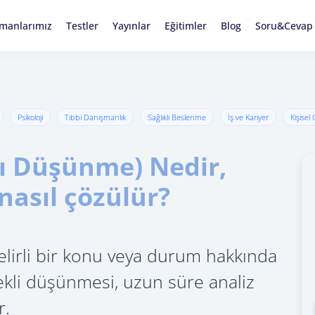
manlarımız
Testler
Yayınlar
Eğitimler
Blog
Soru&Cevap
Psikoloji
Tıbbi Danışmanlık
Sağlıklı Beslenme
İş ve Kariyer
Kişisel
rı Düşünme) Nedir,
nasıl çözülür?
elirli bir konu veya durum hakkında
kli düşünmesi, uzun süre analiz
r.