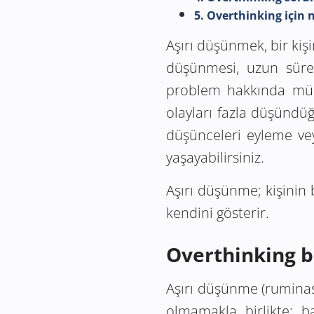
5. Overthinking için n
Aşırı düşünmek, bir kiş
düşünmesi, uzun süre
problem hakkında mümk
olayları fazla düşündüğ
düşünceleri eyleme ve
yaşayabilirsiniz.
Aşırı düşünme; kişinin 
kendini gösterir.
Overthinking bi
Aşırı düşünme (ruminasy
olmamakla birlikte; ba