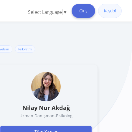
Giriş
Kaydol
Select Language
▼
 Gelişim
Psikiyatrik
Nilay Nur Akdağ
Uzman Danışman-Psikolog
Tüm Yazılar