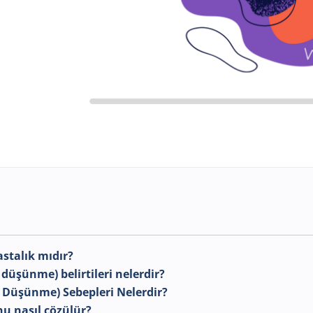
astalık mıdır?
 düşünme) belirtileri nelerdir?
ı Düşünme) Sebepleri Nelerdir?
nu nasıl çözülür?