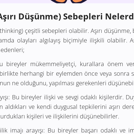
Aşırı Düşünme) Sebepleri Nelerd
inking) çeşitli sebepleri olabilir. Aşırı düşünme, b
amda olayları algılayış biçimiyle ilişkili olabilir
nedenleri;
 bireyler mükemmeliyetçi, kurallara önem veren,
 birlikte herhangi bir eylemden önce veya sonra s
runun ne olduğunu, yapılması gerekenleri düşünebil
ışı:
Bu bireyler ilişki ve sevgi odaklı kişilerdir. D
tan aldıkları ve kendi duygusal tepkilerini aşırı der
kurdukları kişileri ve ilişkilerini düşünebilirler.
ik imajı arayışı:
Bu bireyler başarı odaklı ve imaj