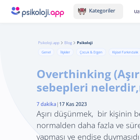
Kategoriler
Uz
Psikoloji.app
Blog
Psikoloji
Genel
İlişkiler
Çocuk & Ergen
Kişisel Farkındalık
Overthinking (Aşı
sebepleri nelerdir,
7 dakika
|
17 Kas 2023
Aşırı düşünmek, bir kişinin b
normalden daha fazla ve süre
yapması ve endişe duymasıdı