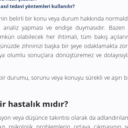
asıl tedavi yöntemleri kullanılır?
inin belirli bir konu veya durum hakkında normald
 analiz yapması ve endişe duymasıdır. Bazen
ün olabilecek her ihtimali, tüm bakış açılarını
ünüzde zihninizi başka bir şeye odaklamakta zorla
ya olumlu sonuçlara dönüştüremez ve dolayısıyla
bir durumu, sorunu veya konuyu sürekli ve aşırı 
r hastalık mıdır?
on veya düşünce takıntısı olarak da adlandırılan)
zı psikolojik problemlerin ortaya çıkmasının se