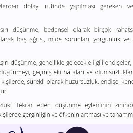
şeylerden dolayı rutinde yapılması gereken v
ırı düşünme, bedensel olarak birçok rahatsız
olarak baş ağrısı, mide sorunları, yorgunluk ve u
şırı düşünme, genellikle gelecekle ilgili endişeler
düşünmeyi, geçmişteki hataları ve olumsuzlukları
e kişilerde, sürekli olarak huzursuzluk, endişe, ke
ür.
lük:
Tekrar eden düşünme eyleminin zihind
 kişilerde gerginliğin ve öfkenin artması ve taham