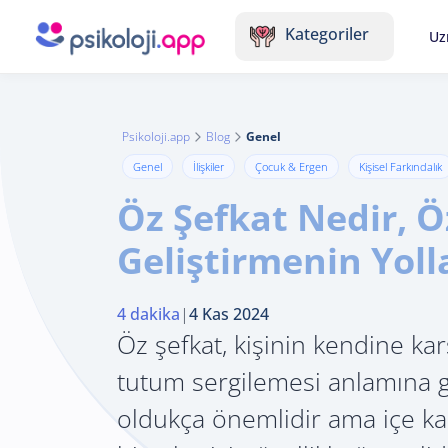
Kategoriler
Uz
Psikoloji.app
Blog
Genel
Genel
İlişkiler
Çocuk & Ergen
Kişisel Farkındalık
Öz Şefkat Nedir, Ö
Geliştirmenin Yoll
4 dakika
|
4 Kas 2024
Öz şefkat, kişinin kendine karş
tutum sergilemesi anlamına ge
oldukça önemlidir ama içe kap