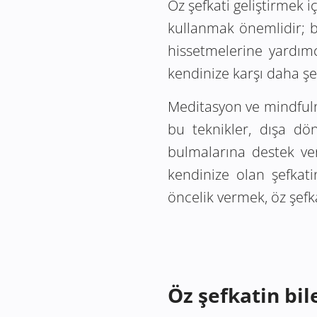
Öz şefkati geliştirmek i
kullanmak önemlidir; bu
hissetmelerine yardımc
kendinize karşı daha şef
Meditasyon ve mindfulne
bu teknikler, dışa dö
bulmalarına destek ver
kendinize olan şefkati
öncelik vermek, öz şefka
Öz şefkatin bil