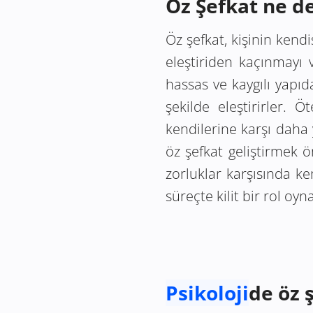
Öz Şefkat ne de
Öz şefkat, kişinin kend
eleştiriden kaçınmayı 
hassas ve kaygılı yapıda 
şekilde eleştirirler.
kendilerine karşı daha
öz şefkat geliştirmek ö
zorluklar karşısında k
süreçte kilit bir rol oyna
Psikoloji
de öz ş