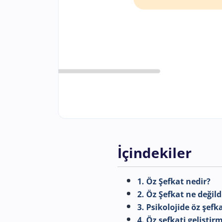
İçindekiler
1. Öz Şefkat nedir?
2. Öz Şefkat ne değild
3. Psikolojide öz şefka
4. Öz şefkati geliştir