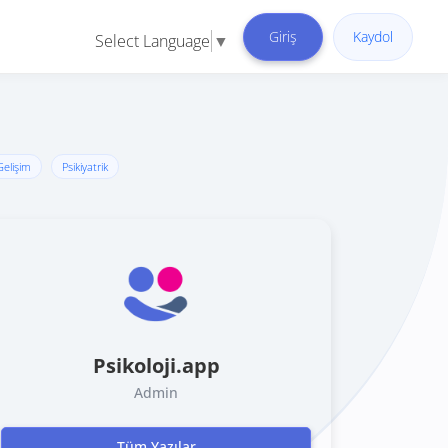
Giriş
Kaydol
Select Language
▼
 Gelişim
Psikiyatrik
Psikoloji.app
Admin
Tüm Yazılar