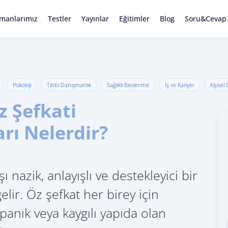
manlarımız
Testler
Yayınlar
Eğitimler
Blog
Soru&Cevap
Psikoloji
Tıbbi Danışmanlık
Sağlıklı Beslenme
İş ve Kariyer
Kişisel
z Şefkati
arı Nelerdir?
ı nazik, anlayışlı ve destekleyici bir
lir. Öz şefkat her birey için
anık veya kaygılı yapıda olan