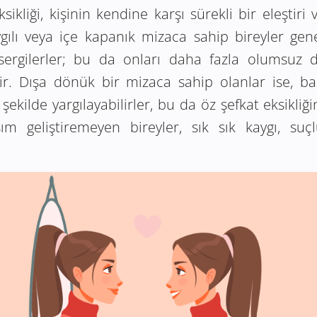
sikliği, kişinin kendine karşı sürekli bir eleştiri
ygılı veya içe kapanık mizaca sahip bireyler gene
sergilerler; bu da onları daha fazla olumsuz 
lir. Dışa dönük bir mizaca sahip olanlar ise, ba
 şekilde yargılayabilirler, bu da öz şefkat eksikli
şım geliştiremeyen bireyler, sık sık kaygı, suç